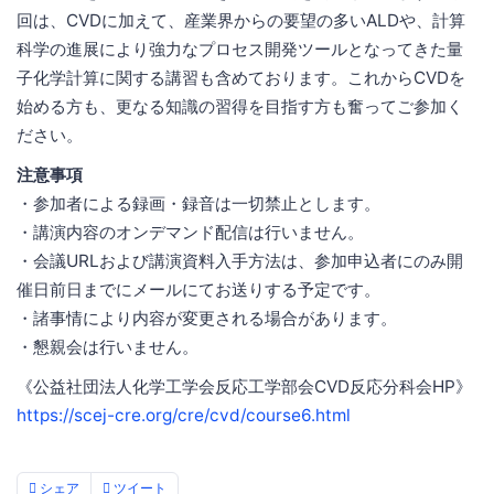
回は、CVDに加えて、産業界からの要望の多いALDや、計算
科学の進展により強力なプロセス開発ツールとなってきた量
子化学計算に関する講習も含めております。これからCVDを
始める方も、更なる知識の習得を目指す方も奮ってご参加く
ださい。
注意事項
・参加者による録画・録音は一切禁止とします。
・講演内容のオンデマンド配信は行いません。
・会議URLおよび講演資料入手方法は、参加申込者にのみ開
催日前日までにメールにてお送りする予定です。
・諸事情により内容が変更される場合があります。
・懇親会は行いません。
《公益社団法人化学工学会反応工学部会CVD反応分科会HP》
https://scej-cre.org/cre/cvd/course6.html
シェア
ツイート